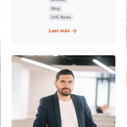
Blog
UHE News
Leer más
Enviado
por
UHE