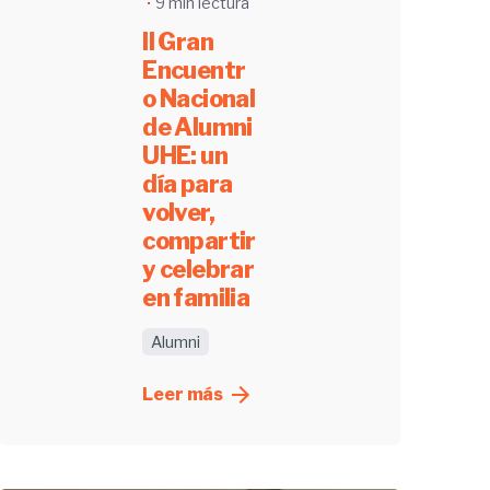
9 min lectura
II Gran
Encuentr
o Nacional
de Alumni
UHE: un
día para
volver,
compartir
y celebrar
en familia
Alumni
Leer más