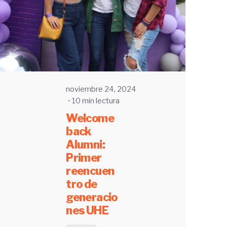
UHE
noviembre 24, 2024
10 min lectura
Welcome
back
Alumni:
Primer
reencuen
tro de
generacio
nes UHE