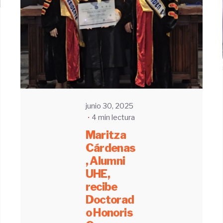
Enviado
por
UHE
junio 30, 2025
4 min lectura
Maritza
Cárdenas
, Alumni
UHE,
recibe
Doctorad
o Honoris