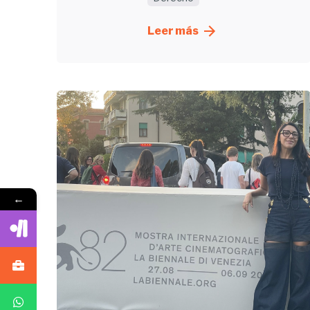
Leer más
←
Enviado
por
UHE