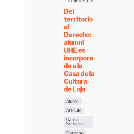
4 min lectura
Del
territorio
al
Derecho:
alumni
UHE es
incorpora
da a la
Casa de la
Cultura
de Loja
Alumni
Artículo
Career
Services
Derecho