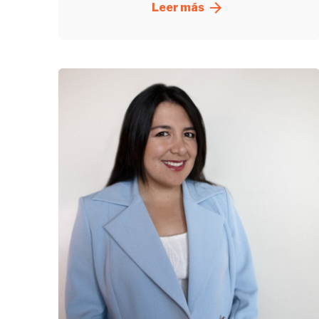
Leer más
Enviado
por
UHE