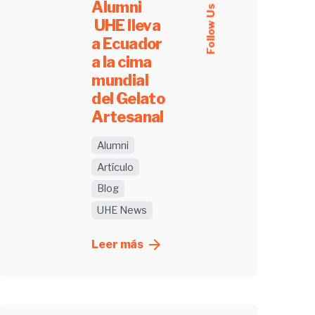
Alumni
Follow Us
UHE lleva
a Ecuador
a la cima
mundial
del Gelato
Artesanal
Alumni
Artículo
Blog
Enviado
por
UHE News
Jose
Leer más