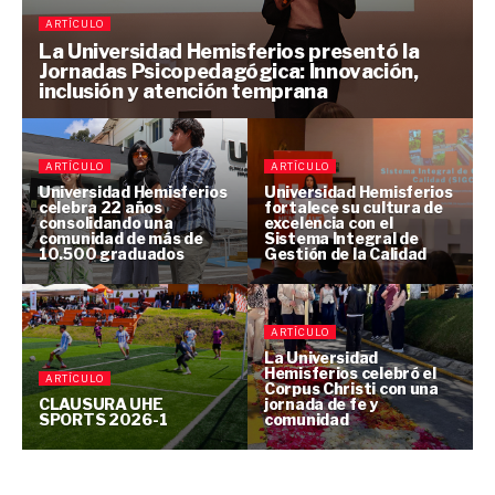
ARTÍCULO
d
La Universidad Hemisferios presentó la
Jornadas Psicopedagógica: Innovación,
inclusión y atención temprana
s
l
ARTÍCULO
ARTÍCULO
l
Universidad Hemisferios
Universidad Hemisferios
celebra 22 años
fortalece su cultura de
consolidando una
excelencia con el
n
comunidad de más de
Sistema Integral de
10.500 graduados
Gestión de la Calidad
ARTÍCULO
s
La Universidad
Hemisferios celebró el
ARTÍCULO
Corpus Christi con una
CLAUSURA UHE
jornada de fe y
SPORTS 2026-1
comunidad