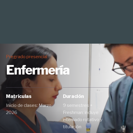
Pregrado presencial
Enfermería
Matrículas
Duración
Inicio de clases: Marzo
9 semestres +
2026
Freshman: incluye
internado rotativo y
titulación