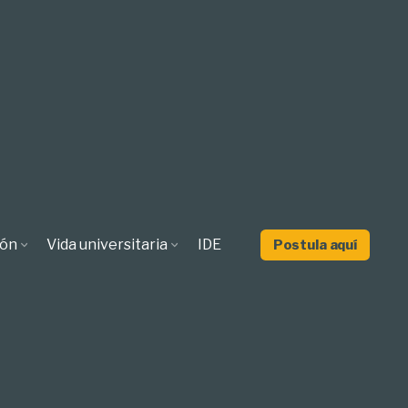
ión
Vida universitaria
IDE
Postula aquí