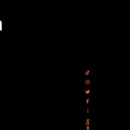
a
—
Follow Us