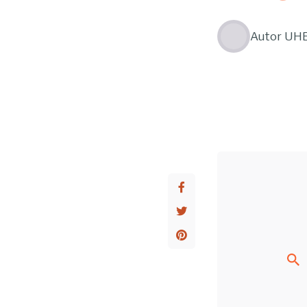
Autor
UH