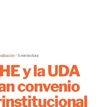
nalización
5 min lectura
HE y la UDA
an convenio
rinstitucional