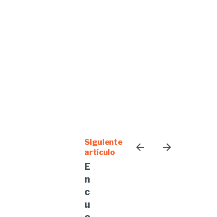
Siguiente
artículo
E
n
c
u