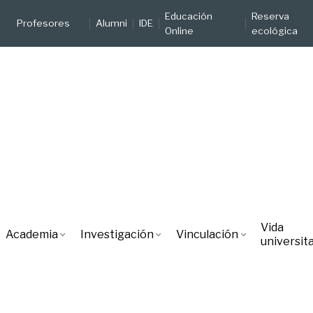
Educación
Reserva
Profesores
Alumni
IDE
Online
ecológica
Vida
Academia
Investigación
Vinculación
universita