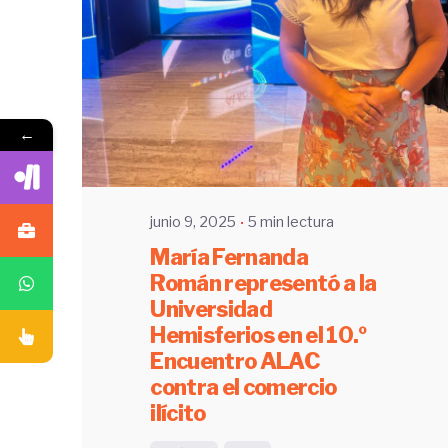
Enviado por
UHE
←
junio 9, 2025
5 min lectura
María Fernanda
Román representó a la
Universidad
Hemisferios en el 10.º
Encuentro ALAC
contra el comercio
ilícito