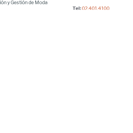
ón y Gestión de Moda
Tel:
02.401.4100
brido
ía
Dirección:
ía
Iñaquito Alto, Paseo de la U
gogía
No. 300 y Juan Díaz
 Ambiental
Quito, Pichincha, Ecuador
en Tecnologías de la
n