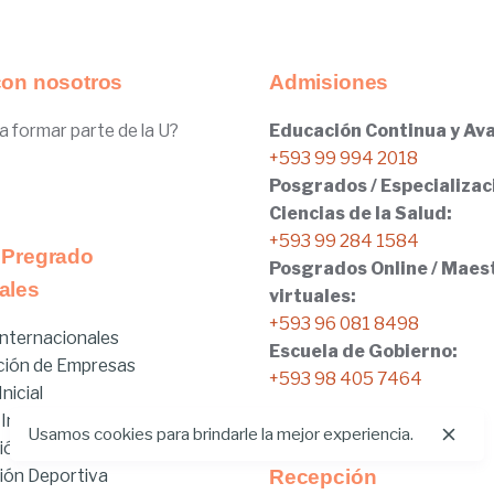
con nosotros
Admisiones
a formar parte de la U?
Educación Continua y Ava
+593 99 994 2018
Posgrados / Especializac
Ciencias de la Salud:
+593 99 284 1584
 Pregrado
Posgrados Online / Maes
ales
virtuales:
+593 96 081 8498
nternacionales
Escuela de Gobierno:
ción de Empresas
+593 98 405 7464
nicial
 Internacionales
Usamos cookies para brindarle la mejor experiencia.
ión
ión Deportiva
Recepción