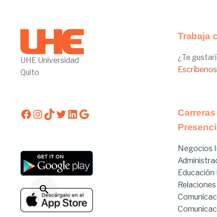
Trabaja 
¿Te gustarí
UHE Universidad
Escríbenos
Quito
Facebook
Instagram
TikTok
Twitter
LinkedIn
Google
Carreras
Presenci
Negocios I
Administra
Educación I
Relaciones
Comunicac
Comunicac