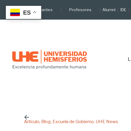
Skip
Estudiantes
Profesores
Alumni
IDE
to
ES
content
L
Artículo
Blog
Escuela de Gobierno
UHE News