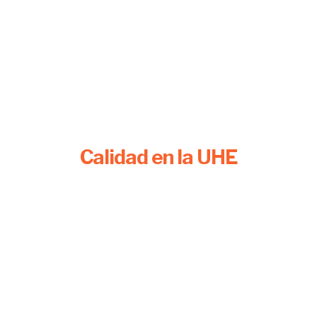
Ley Orgánica
Educación Superior
Participación institucional
Visualizar
Calidad en la UHE
Régimen Académico
Reglamento
Transparencia
Visualizar