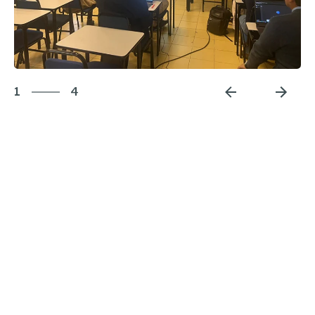
Autoevaluación
Procesos del sistema de gestión de la
Reglamento
calidad
4
Visualizar
1
4
2
Mejora continua
3
Aseguramiento de la Calidad
4
Reglamento
1
Visualizar
Gestión basada en evidencia
Normativa externa