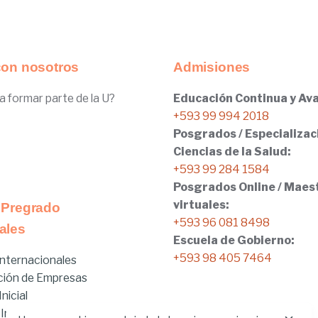
con nosotros
Admisiones
a formar parte de la U?
Educación Continua y Ava
+593 99 994 2018
Posgrados / Especializac
Ciencias de la Salud:
+593 99 284 1584
Posgrados Online / Maes
virtuales:
 Pregrado
+593 96 081 8498
ales
Escuela de Gobierno:
+593 98 405 7464
nternacionales
ción de Empresas
nicial
 Internacionales