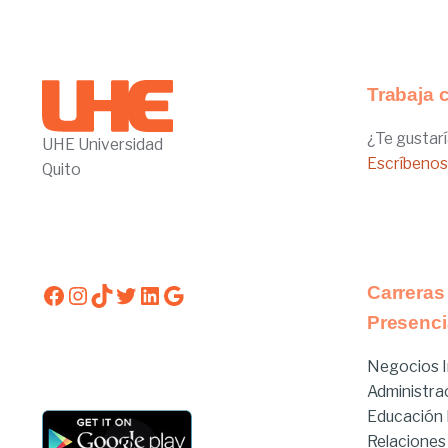
Trabaja 
¿Te gustarí
UHE Universidad
Escríbenos
Quito
Facebook
Instagram
TikTok
Twitter
LinkedIn
Google
Carreras
Presenci
Negocios I
Administra
Educación I
Relaciones