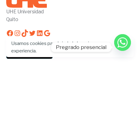
UHE Universidad
Quito
Facebook
Instagram
TikTok
Twitter
LinkedIn
Google
Usamos cookies para brindarle la mejor
Pregrado presencial
experiencia.
Estado de servicios
Trabaja con nosotros
¿Te gustaría formar parte de la U?
Escríbenos