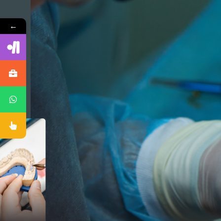
←
Ciru