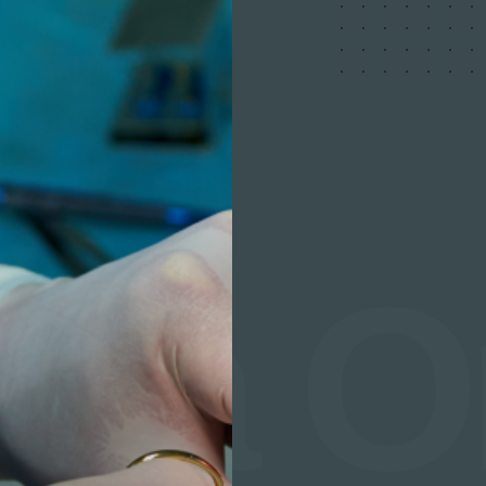
gía O