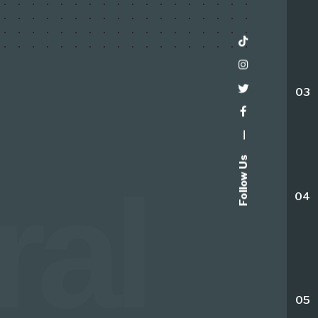
03
—
Follow Us
ral
04
05