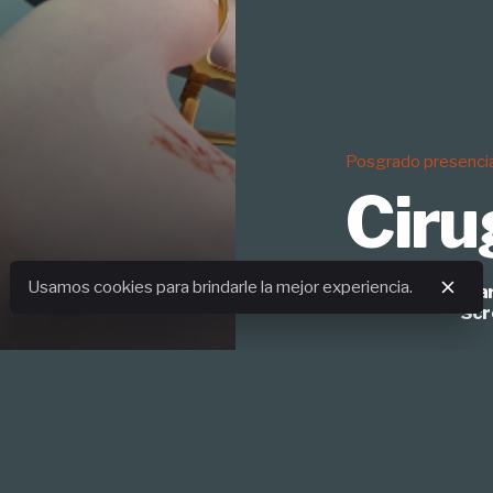
Posgrado presencia
Posgrado presencia
Posgrado presencia
Posgrado presencia
Ciru
Posgrado presencia
Posgrado presencia
Posgrado presencia
Usamos cookies para brindarle la mejor experiencia.
Previsualizar ca
Scr