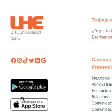
Trabaja 
¿Te gustarí
UHE Universidad
Escríbenos
Quito
Facebook
Instagram
TikTok
Twitter
LinkedIn
Google
Carreras
Presenci
Negocios I
Administra
Educación I
Relaciones
Comunicac
Comunicac