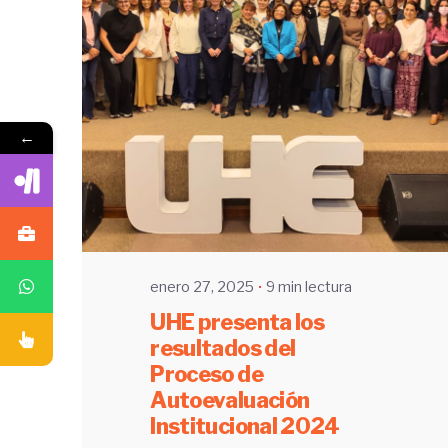
←
Enviado por
UHE
enero 27, 2025
9 min lectura
UHE presenta los
resultados del
Proceso de
Autoevaluación
Institucional 2024