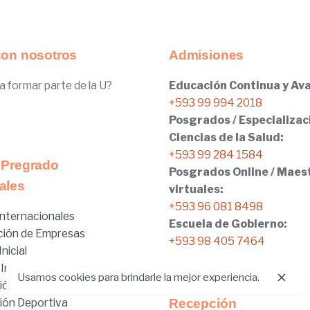
con nosotros
Admisiones
a formar parte de la U?
Educación Continua y Ava
+593 99 994 2018
Posgrados / Especializac
Ciencias de la Salud:
+593 99 284 1584
 Pregrado
Posgrados Online / Maes
ales
virtuales:
+593 96 081 8498
nternacionales
Escuela de Gobierno:
ción de Empresas
+593 98 405 7464
nicial
 Internacionales
Usamos cookies para brindarle la mejor experiencia.
ión
ión Deportiva
Recepción