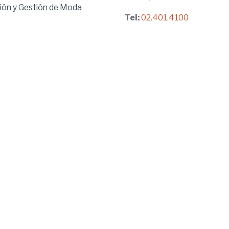
ón y Gestión de Moda
Tel:
02.401.4100
brido
ía
Dirección:
ía
Iñaquito Alto, Paseo de la U
gogía
No. 300 y Juan Díaz
 Ambiental
Quito, Pichincha, Ecuador
en Tecnologías de la
n