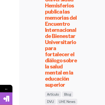
Hemisferios
publica las
memorias del
Encuentro
Internacional
de Bienestar
Universitario
para
fortalecer el
diálogo sobre
la salud
mental en la
educación
superior
←
Artículo
Blog
DVU
UHE News