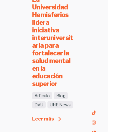
Universidad
Hemisferios
lidera
iniciativa
interuniversit
aria para
fortalecer la
salud mental
en la
educación
superior
Artículo
Blog
DVU
UHE News
Leer más