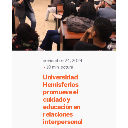
Enviado
por
UHE
noviembre 24, 2024
10 min lectura
Universidad
Hemisferios
promueve el
cuidado y
educación en
relaciones
interpersonal