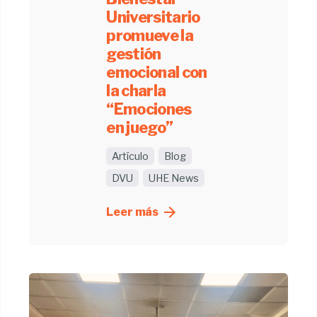
Universitario
promueve la
gestión
emocional con
la charla
“Emociones
en juego”
Artículo
Blog
DVU
UHE News
Leer más