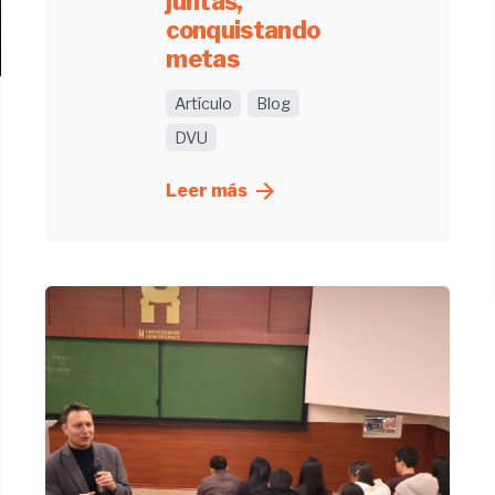
juntas,
conquistando
metas
Artículo
Blog
DVU
Leer más