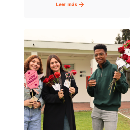
Leer más
Enviado
por
UHE