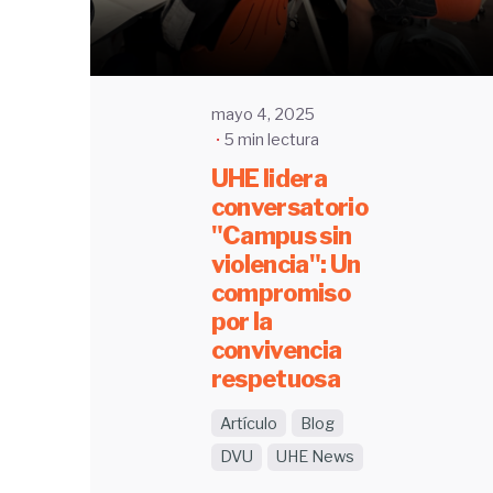
mayo 4, 2025
5 min lectura
UHE lidera
conversatorio
"Campus sin
violencia": Un
compromiso
por la
convivencia
respetuosa
Artículo
Blog
DVU
UHE News