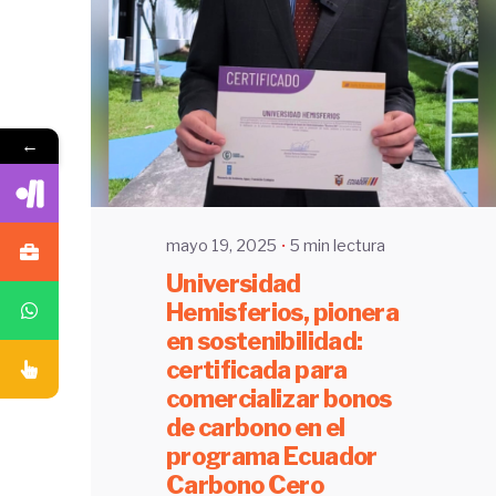
Enviado por
UHE
←
mayo 19, 2025
5 min lectura
Universidad
Hemisferios, pionera
en sostenibilidad:
certificada para
comercializar bonos
de carbono en el
programa Ecuador
Carbono Cero