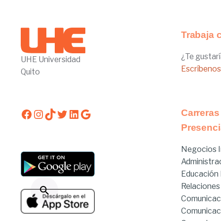
Trabaja 
¿Te gustarí
UHE Universidad
Escríbenos
Quito
Facebook
Instagram
TikTok
Twitter
LinkedIn
Google
Carreras
Presenci
Negocios I
Administra
Educación I
Relaciones
Comunicac
Comunicac