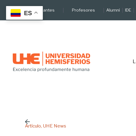
Skip
Estudiantes
Profesores
Alumni
IDE
to
ES
content
L
Artículo
UHE News