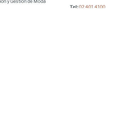
ón y Gestión de Moda
Tel:
02.401.4100
brido
ía
Dirección:
ía
Iñaquito Alto, Paseo de la U
gogía
No. 300 y Juan Díaz
 Ambiental
Quito, Pichincha, Ecuador
en Tecnologías de la
n