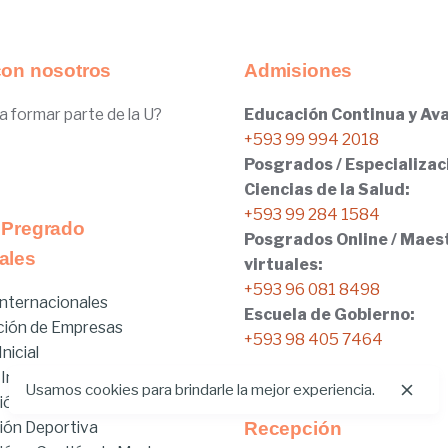
con nosotros
Admisiones
a formar parte de la U?
Educación Continua y Ava
+593 99 994 2018
Posgrados / Especializac
Ciencias de la Salud:
+593 99 284 1584
 Pregrado
Posgrados Online / Maes
ales
virtuales:
+593 96 081 8498
nternacionales
Escuela de Gobierno:
ción de Empresas
+593 98 405 7464
nicial
 Internacionales
Usamos cookies para brindarle la mejor experiencia.
ión
ión Deportiva
Recepción