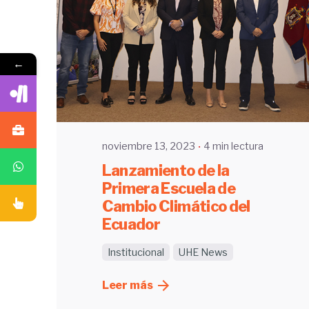
Enviado por
←
UHE
noviembre 13, 2023
4 min lectura
Lanzamiento de la
Primera Escuela de
Cambio Climático del
Ecuador
Institucional
UHE News
Leer más