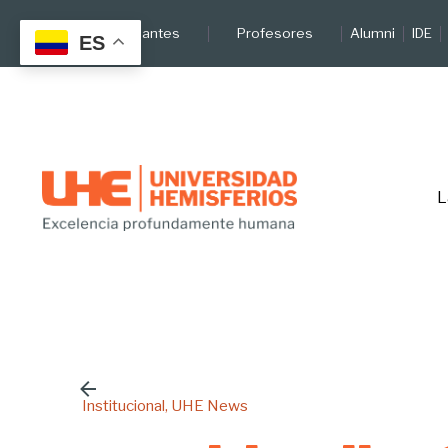
Skip
Estudiantes
Profesores
Alumni
IDE
to
ES
content
L
Institucional
UHE News