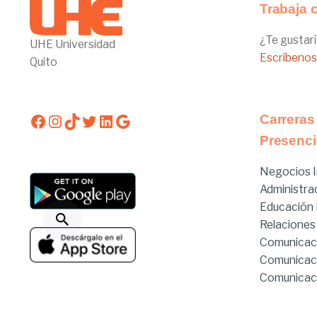
Trabaja 
¿Te gustarí
UHE Universidad
Escríbenos
Quito
Facebook
Instagram
TikTok
Twitter
LinkedIn
Google
Carreras
Presenci
Negocios I
Administra
Educación I
Relaciones
Comunicac
Comunicac
Comunicaci
Derecho
Derecho Hí
Estado de servicios