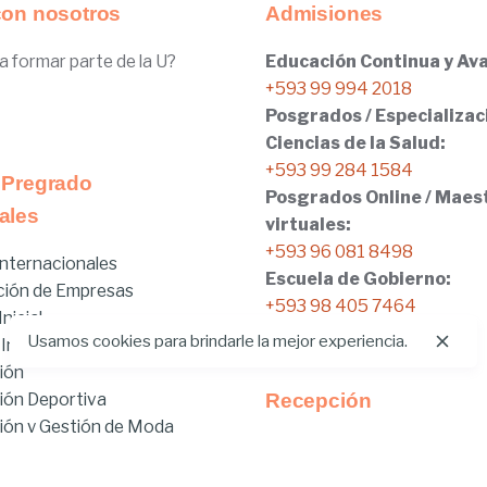
con nosotros
Admisiones
a formar parte de la U?
Educación Continua y Ava
+593 99 994 2018
Posgrados / Especializac
Ciencias de la Salud:
+593 99 284 1584
 Pregrado
Posgrados Online / Maes
ales
virtuales:
+593 96 081 8498
nternacionales
Escuela de Gobierno:
ción de Empresas
+593 98 405 7464
nicial
Usamos cookies para brindarle la mejor experiencia.
 Internacionales
ión
ión Deportiva
Recepción
ón y Gestión de Moda
Tel:
02.401.4100
brido