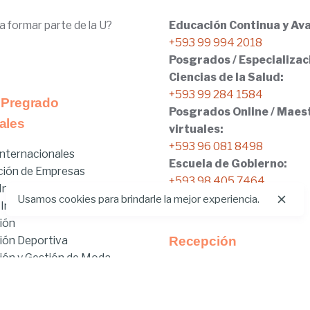
a formar parte de la U?
Educación Continua y Ava
+593 99 994 2018
Posgrados / Especializac
Ciencias de la Salud:
+593 99 284 1584
 Pregrado
Posgrados Online / Maes
ales
virtuales:
+593 96 081 8498
nternacionales
Escuela de Gobierno:
ción de Empresas
+593 98 405 7464
nicial
Usamos cookies para brindarle la mejor experiencia.
 Internacionales
ión
ión Deportiva
Recepción
ón y Gestión de Moda
Tel:
02.401.4100
brido