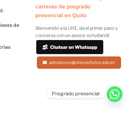
carreras de pregrado
l:
presencial en Quito
iones de
Bienvenido a la UHE, da el primer paso y
conversa con un asesor estudiantil:
trías
admisiones@uhemisferios.edu.ec
Pregrado presencial