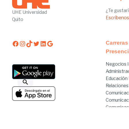
¿Te gustarí
UHE Universidad
Escríbenos
Quito
Facebook
Instagram
TikTok
Twitter
LinkedIn
Google
Carreras
Presenci
Negocios I
Administra
Educación I
Relaciones
Comunicac
Comunicac
Comunicaci
Derecho
Estado de servicios
Derecho Hí
Enfermería