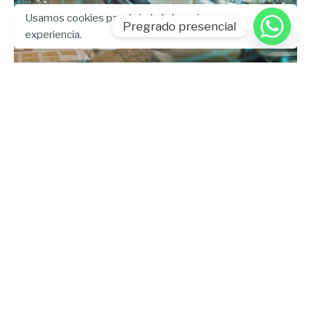
Usamos cookies para brindarle la mejor
Pregrado presencial
experiencia.
Enviado por
UHE
junio 17, 2025
3 min lectura
Transformación digital en Ecuador:
la pandemia como acelerador del
ecosistema.
Artículo
Blog
Investigación
Leer más