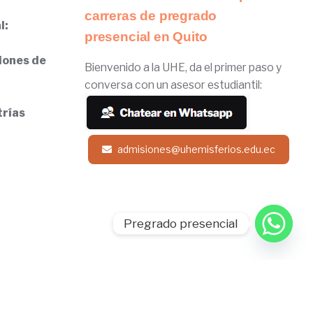
carreras de pregrado
l:
presencial en Quito
iones de
Bienvenido a la UHE, da el primer paso y
conversa con un asesor estudiantil:
trías
admisiones@uhemisferios.edu.ec
Pregrado presencial