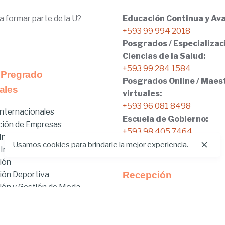
a formar parte de la U?
Educación Continua y Ava
+593 99 994 2018
Posgrados / Especializac
Ciencias de la Salud:
+593 99 284 1584
 Pregrado
Posgrados Online / Maes
ales
virtuales:
+593 96 081 8498
nternacionales
Escuela de Gobierno:
ción de Empresas
+593 98 405 7464
nicial
Usamos cookies para brindarle la mejor experiencia.
 Internacionales
ión
ión Deportiva
Recepción
ón y Gestión de Moda
Tel:
02.401.4100
brido