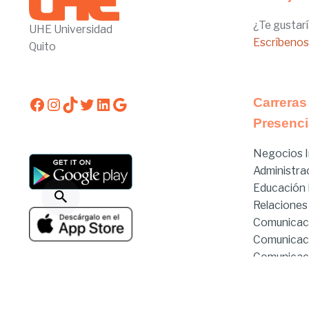
¿Te gustarí
UHE Universidad
Escríbenos
Quito
Facebook
Instagram
TikTok
Twitter
LinkedIn
Google
Carreras
Presenci
Negocios I
Administra
Educación I
Relaciones
Comunicac
Comunicac
Comunicaci
Derecho
Estado de servicios
Derecho Hí
Enfermería