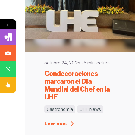
←
Enviado por
UHE
octubre 24, 2025
5 min lectura
Condecoraciones
marcaron el Día
Mundial del Chef en la
UHE
Gastronomía
UHE News
Leer más