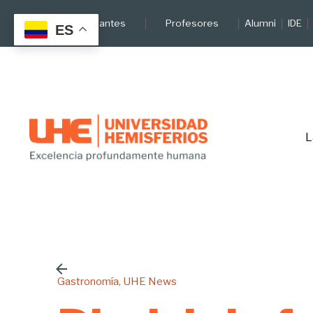
Skip
Estudiantes
Profesores
Alumni
IDE
to
ES
content
L
Gastronomía
UHE News