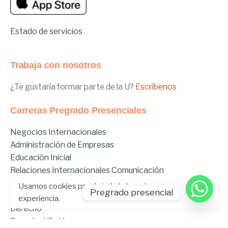
Estado de servicios
Trabaja con nosotros
¿Te gustaría formar parte de la U?
Escríbenos
Carreras Pregrado Presenciales
Negocios Internacionales
Administración de Empresas
Educación Inicial
Relaciones Internacionales
Comunicación
Comunicación Deportiva
Usamos cookies para brindarle la mejor
Pregrado presencial
Comunicación y Gestión de Moda
experiencia.
Derecho
Derecho Híbrido