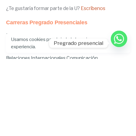
¿Te gustaría formar parte de la U?
Escríbenos
Carreras Pregrado Presenciales
Negocios Internacionales
Usamos cookies para brindarle la mejor
Pregrado presencial
Administración de Empresas
experiencia.
Educación Inicial
Relaciones Internacionales
Comunicación
Comunicación Deportiva
Comunicación y Gestión de Moda
Derecho
Derecho Híbrido
Enfermería
Odontología
Gastronomía
Música
Psicopedagogía
Ingeniería Ambiental
Ingeniería en Tecnologías de la