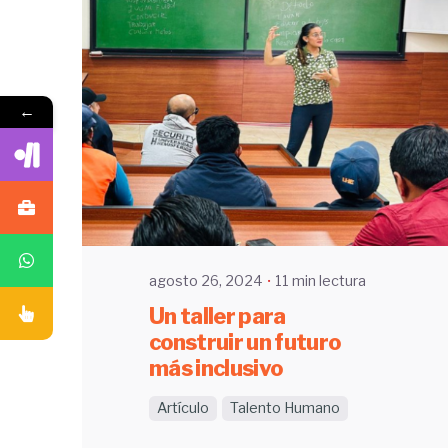
←
Enviado por
UHE
agosto 26, 2024
11 min lectura
Un taller para
construir un futuro
más inclusivo
Artículo
Talento Humano