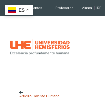
Skip
Estudiantes
Profesores
Alumni
IDE
to
ES
content
L
Artículo
Talento Humano