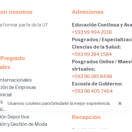
con nosotros
Admisiones
a formar parte de la U?
Educación Continua y Ava
+593 99 994 2018
Posgrados / Especializac
Ciencias de la Salud:
+593 99 284 1584
 Pregrado
Posgrados Online / Maes
ales
virtuales:
+593 96 081 8498
nternacionales
Escuela de Gobierno:
ción de Empresas
+593 98 405 7464
nicial
 Internacionales
Usamos cookies para brindarle la mejor experiencia.
ión
ión Deportiva
Recepción
ón y Gestión de Moda
Tel:
02.401.4100