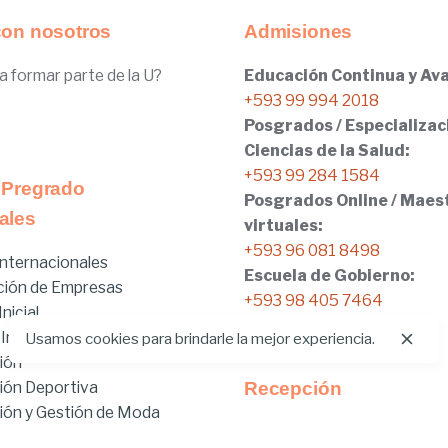
con nosotros
Admisiones
a formar parte de la U?
Educación Continua y Ava
+593 99 994 2018
Posgrados / Especializac
Ciencias de la Salud:
+593 99 284 1584
 Pregrado
Posgrados Online / Maes
ales
virtuales:
+593 96 081 8498
nternacionales
Escuela de Gobierno:
ción de Empresas
+593 98 405 7464
nicial
 Internacionales
Usamos cookies para brindarle la mejor experiencia.
ión
ión Deportiva
Recepción
ón y Gestión de Moda
Tel:
02.401.4100