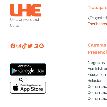
Trabaja 
¿Te gustarí
UHE Universidad
Escríbenos
Quito
Facebook
Instagram
TikTok
Twitter
LinkedIn
Google
Carreras
Presenci
Negocios I
Administra
Educación I
Relaciones
Comunicac
Comunicac
Comunicaci
Derecho