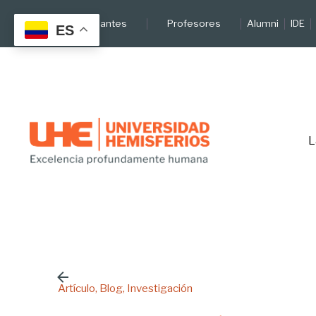
Skip
Estudiantes
Profesores
Alumni
IDE
to
ES
content
L
Artículo
Blog
Investigación