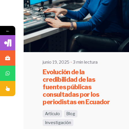
Enviado por
←
UHE
junio 19, 2025
3 min lectura
Evolución de la
credibilidad de las
fuentes públicas
consultadas por los
periodistas en Ecuador
Artículo
Blog
Investigación