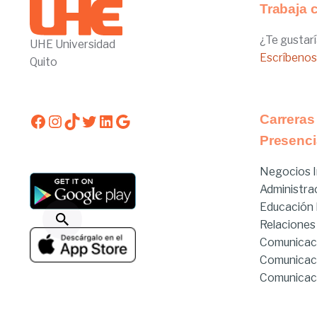
Trabaja 
¿Te gustarí
UHE Universidad
Escríbenos
Quito
Facebook
Instagram
TikTok
Twitter
LinkedIn
Google
Carreras
Presenci
Negocios I
Administra
Educación I
Relaciones
Comunicac
Comunicac
Comunicaci
Derecho
Derecho Hí
Estado de servicios