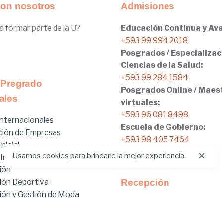
con nosotros
Admisiones
a formar parte de la U?
Educación Continua y Ava
+593 99 994 2018
Posgrados / Especializac
Ciencias de la Salud:
+593 99 284 1584
 Pregrado
Posgrados Online / Maes
ales
virtuales:
+593 96 081 8498
nternacionales
Escuela de Gobierno:
ción de Empresas
+593 98 405 7464
nicial
Usamos cookies para brindarle la mejor experiencia.
 Internacionales
ión
ión Deportiva
Recepción
ón y Gestión de Moda
Tel:
02.401.4100
brido