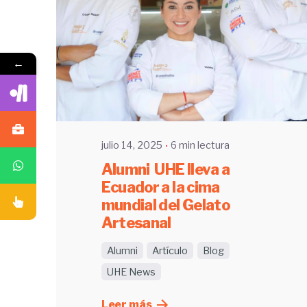
Enviado por
←
UHE
julio 14, 2025
6 min lectura
Alumni UHE lleva a
Ecuador a la cima
mundial del Gelato
Artesanal
Alumni
Artículo
Blog
UHE News
Leer más