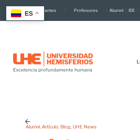
Skip
Estudiantes
Profesores
Alumni
IDE
to
ES
content
L
Alumni
Artículo
Blog
UHE News