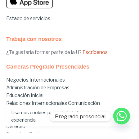
Estado de servicios
Trabaja con nosotros
¿Te gustaría formar parte de la U?
Escríbenos
Carreras Pregrado Presenciales
Negocios Internacionales
Administración de Empresas
Educación Inicial
Relaciones Internacionales
Comunicación
Comunicación Deportiva
Usamos cookies para brindarle la mejor
Pregrado presencial
Comunicación y Gestión de Moda
experiencia.
Derecho
Derecho Híbrido