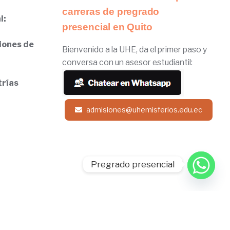
carreras de pregrado
l:
presencial en Quito
iones de
Bienvenido a la UHE, da el primer paso y
conversa con un asesor estudiantil:
trías
admisiones@uhemisferios.edu.ec
Pregrado presencial