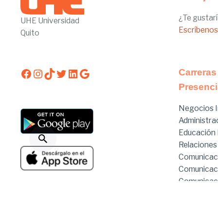
¿Te gustarí
UHE Universidad
Escríbenos
Quito
Facebook
Instagram
TikTok
Twitter
LinkedIn
Google
Carreras
Presenci
Negocios I
Administra
Educación I
Relaciones
Comunicac
Comunicac
Comunicaci
Derecho
Estado de servicios
Derecho Hí
Enfermería