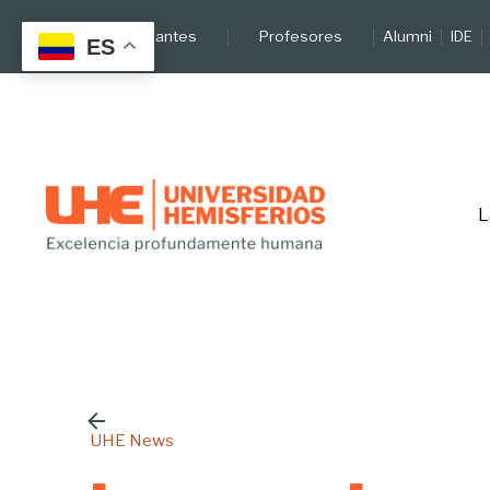
Skip
Estudiantes
Profesores
Alumni
IDE
to
ES
content
L
UHE News