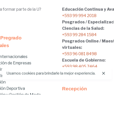
a formar parte de la U?
Educación Continua y Ava
+593 99 994 2018
Posgrados / Especializac
Ciencias de la Salud:
+593 99 284 1584
 Pregrado
Posgrados Online / Maes
ales
virtuales:
+593 96 081 8498
nternacionales
Escuela de Gobierno:
ción de Empresas
+593 98 405 7464
nicial
Usamos cookies para brindarle la mejor experiencia.
 Internacionales
ión
ión Deportiva
Recepción
ón y Gestión de Moda
Tel:
02.401.4100
brido