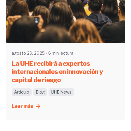
Enviado por
UHE
agosto 29, 2025
6 min lectura
La UHE recibirá a expertos
internacionales en innovación y
capital de riesgo
Artículo
Blog
UHE News
Leer más