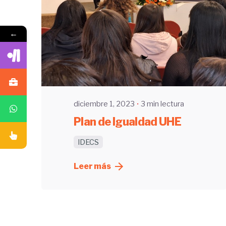
←
Enviado por
UHE
diciembre 1, 2023
3 min lectura
Plan de Igualdad UHE
IDECS
Leer más