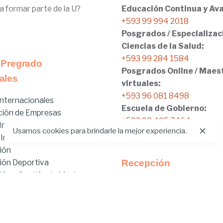
a formar parte de la U?
Educación Continua y Ava
+593 99 994 2018
Posgrados / Especializac
Ciencias de la Salud:
+593 99 284 1584
 Pregrado
Posgrados Online / Maes
ales
virtuales:
+593 96 081 8498
nternacionales
Escuela de Gobierno:
ción de Empresas
+593 98 405 7464
nicial
Usamos cookies para brindarle la mejor experiencia.
 Internacionales
ión
ión Deportiva
Recepción
ón y Gestión de Moda
Tel:
02.401.4100
brido