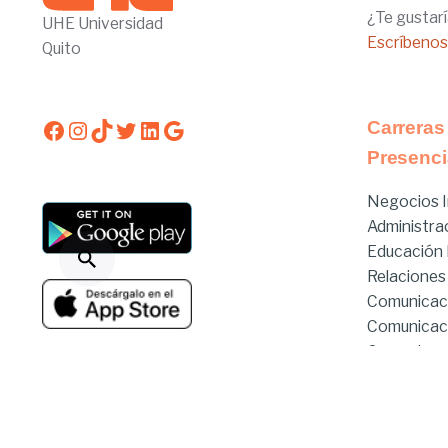
¿Te gustarí
UHE Universidad
Escríbenos
Quito
Facebook
Instagram
TikTok
Twitter
LinkedIn
Google
Carreras
Presenci
Negocios I
Administra
Educación I
Relaciones
Comunicac
Comunicac
Comunicaci
Derecho
Estado de servicios
Derecho Hí
Enfermería