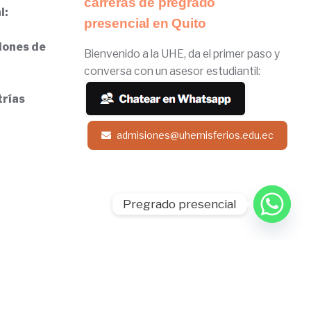
carreras de pregrado
l:
presencial en Quito
iones de
Bienvenido a la UHE, da el primer paso y
conversa con un asesor estudiantil:
trías
admisiones@uhemisferios.edu.ec
Pregrado presencial