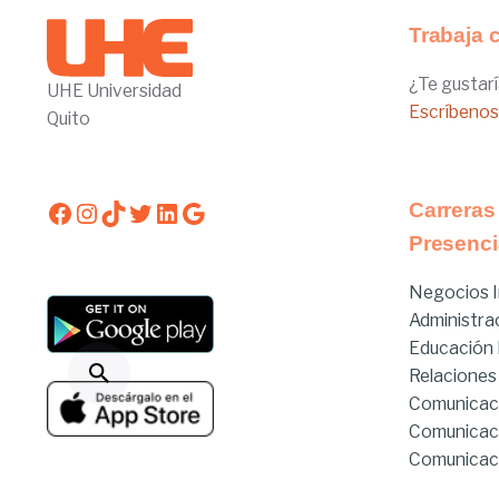
Trabaja 
¿Te gustarí
UHE Universidad
Escríbenos
Quito
Facebook
Instagram
TikTok
Twitter
LinkedIn
Google
Carreras
Presenci
Negocios I
Administra
Educación I
Relaciones
Comunicac
Comunicac
Comunicaci
Derecho