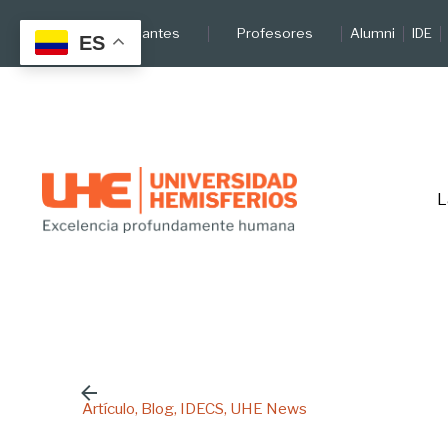
Skip
Estudiantes
Profesores
Alumni
IDE
to
ES
content
L
Artículo
Blog
IDECS
UHE News