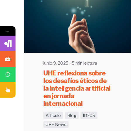
Enviado por
←
UHE
junio 9, 2025
5 min lectura
UHE reflexiona sobre
los desafíos éticos de
la inteligencia artificial
en jornada
internacional
Artículo
Blog
IDECS
UHE News