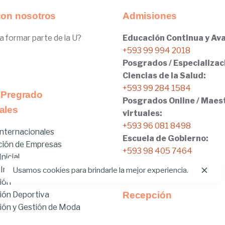
con nosotros
Admisiones
a formar parte de la U?
Educación Continua y Ava
+593 99 994 2018
Posgrados / Especializac
Ciencias de la Salud:
+593 99 284 1584
 Pregrado
Posgrados Online / Maes
ales
virtuales:
+593 96 081 8498
nternacionales
Escuela de Gobierno:
ción de Empresas
+593 98 405 7464
nicial
 Internacionales
Usamos cookies para brindarle la mejor experiencia.
ión
ión Deportiva
Recepción
ón y Gestión de Moda
Tel:
02.401.4100