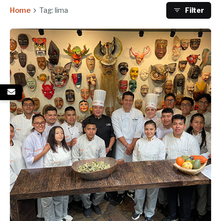
Home
Tag: lima
Filter
Enviado por
UHE