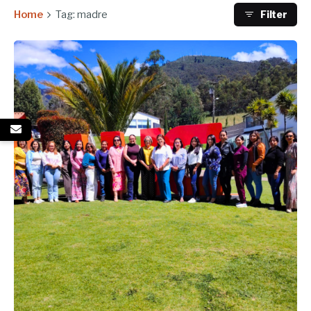
Home
Tag: madre
Filter
Enviado por
UHE