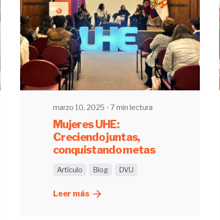
Enviado por
UHE
marzo 10, 2025
7 min lectura
Mujeres UHE:
Creciendo juntas,
conquistando metas
Artículo
Blog
DVU
Leer más