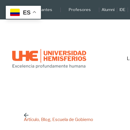
Skip
Estudiantes
Profesores
Alumni
IDE
to
ES
content
L
Artículo
Blog
Escuela de Gobierno