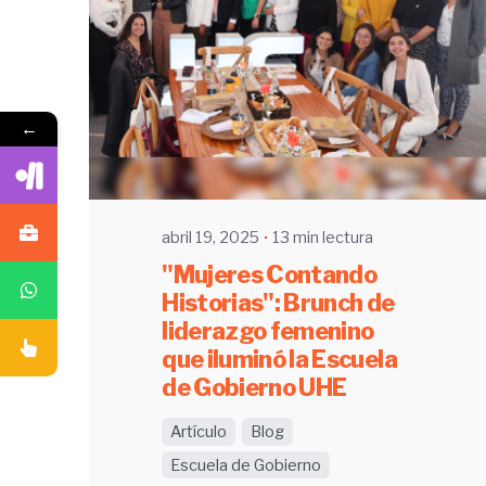
Enviado por
UHE
←
abril 19, 2025
13 min lectura
"Mujeres Contando
Historias": Brunch de
liderazgo femenino
que iluminó la Escuela
de Gobierno UHE
Artículo
Blog
Escuela de Gobierno