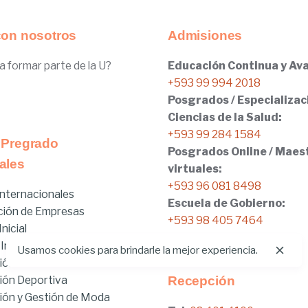
con nosotros
Admisiones
a formar parte de la U?
Educación Continua y Ava
+593 99 994 2018
Posgrados / Especializac
Ciencias de la Salud:
+593 99 284 1584
 Pregrado
Posgrados Online / Maes
ales
virtuales:
+593 96 081 8498
nternacionales
Escuela de Gobierno:
ción de Empresas
+593 98 405 7464
nicial
 Internacionales
Usamos cookies para brindarle la mejor experiencia.
ión
ión Deportiva
Recepción
ón y Gestión de Moda