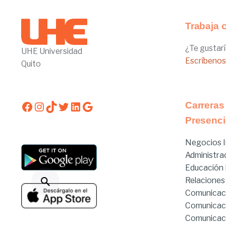
Trabaja 
¿Te gustarí
UHE Universidad
Escríbenos
Quito
Facebook
Instagram
TikTok
Twitter
LinkedIn
Google
Carreras
Presenci
Negocios I
Administra
Educación I
Relaciones
Comunicac
Comunicac
Comunicaci