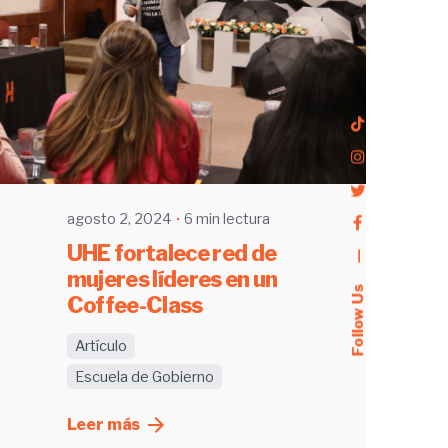
Enviado por
UHE
agosto 2, 2024
6 min lectura
UHE fortalece red de
—
mujeres líderes en un
Follow Us
Coffee-Class
Artículo
Escuela de Gobierno
Leer más