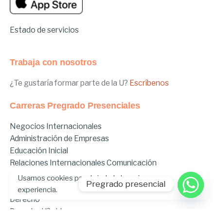
Estado de servicios
Trabaja con nosotros
¿Te gustaría formar parte de la U?
Escríbenos
Carreras Pregrado Presenciales
Negocios Internacionales
Administración de Empresas
Educación Inicial
Relaciones Internacionales
Comunicación
Comunicación Deportiva
Usamos cookies para brindarle la mejor
Pregrado presencial
Comunicación y Gestión de Moda
experiencia.
Derecho
Derecho Híbrido