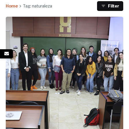
Home
Tag: naturaleza
Filter
Enviado por
UHE