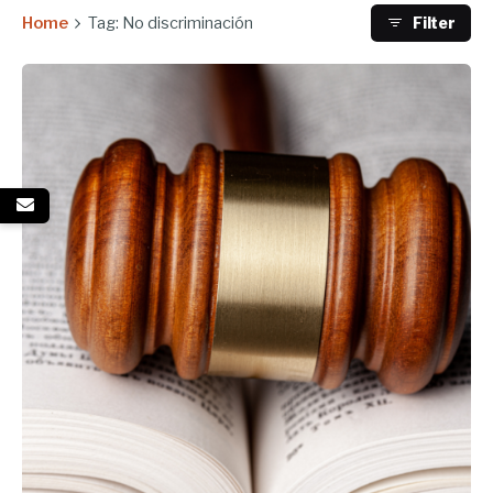
Home
Tag: No discriminación
Filter
Enviado por
UHE