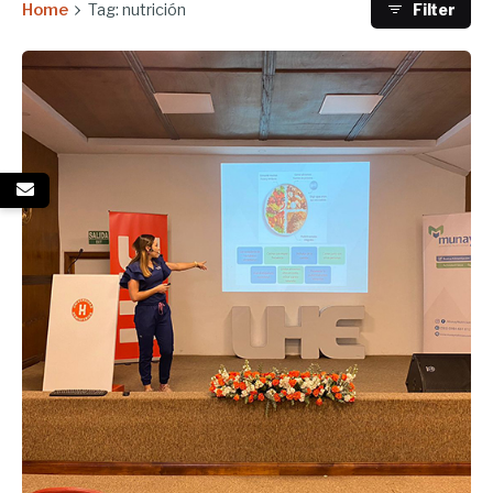
Home
Tag: nutrición
Filter
Enviado por
UHE