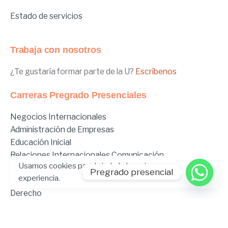
Estado de servicios
Trabaja con nosotros
¿Te gustaría formar parte de la U?
Escríbenos
Carreras Pregrado Presenciales
Negocios Internacionales
Administración de Empresas
Educación Inicial
Relaciones Internacionales
Comunicación
Usamos cookies para brindarle la mejor
Comunicación Deportiva
Pregrado presencial
experiencia.
Comunicación y Gestión de Moda
Derecho
Derecho Híbrido
Enfermería