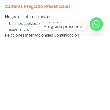
Carreras Pregrado Presenciales
Negocios Internacionales
Administración de Empresas
Usamos cookies para brindarle la mejor
Pregrado presencial
Educación Inicial
experiencia.
Relaciones Internacionales
Comunicación
Comunicación Deportiva
Comunicación y Gestión de Moda
Derecho
Derecho Híbrido
Enfermería
Odontología
Gastronomía
Música
Psicopedagogía
Ingeniería Ambiental
Ingeniería en Tecnologías de la
Información