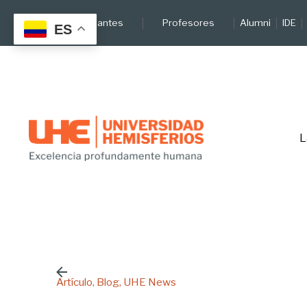
Skip
Estudiantes
Profesores
Alumni
IDE
to
ES
content
L
Artículo
Blog
UHE News