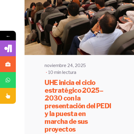
Enviado por
UHE
←
noviembre 24, 2025
10 min lectura
UHE inicia el ciclo
estratégico 2025–
2030 con la
presentación del PEDI
y la puesta en
marcha de sus
proyectos