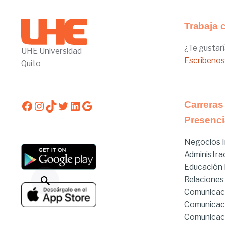
Trabaja 
¿Te gustarí
UHE Universidad
Escríbenos
Quito
Facebook
Instagram
TikTok
Twitter
LinkedIn
Google
Carreras
Presenci
Negocios I
Administra
Educación I
Relaciones
Comunicac
Comunicac
Comunicaci