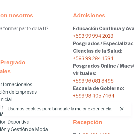
con nosotros
Admisiones
a formar parte de la U?
Educación Continua y Ava
+593 99 994 2018
Posgrados / Especializac
Ciencias de la Salud:
+593 99 284 1584
 Pregrado
Posgrados Online / Maes
ales
virtuales:
+593 96 081 8498
nternacionales
Escuela de Gobierno:
ción de Empresas
+593 98 405 7464
nicial
 Internacionales
Usamos cookies para brindarle la mejor experiencia.
ión
ión Deportiva
Recepción
ón y Gestión de Moda