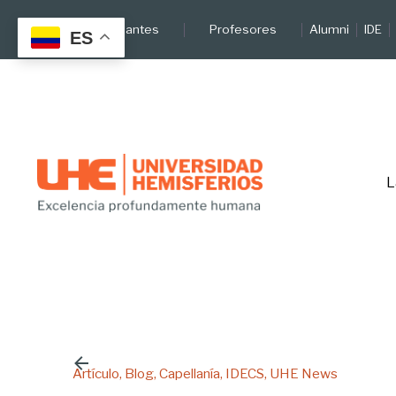
Skip
Estudiantes
Profesores
Alumni
IDE
to
ES
content
L
Artículo
Blog
Capellanía
IDECS
UHE News