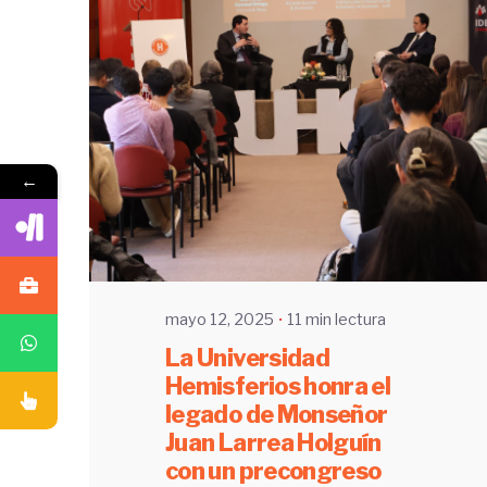
←
Enviado por
UHE
mayo 12, 2025
11 min lectura
La Universidad
Hemisferios honra el
legado de Monseñor
Juan Larrea Holguín
con un precongreso