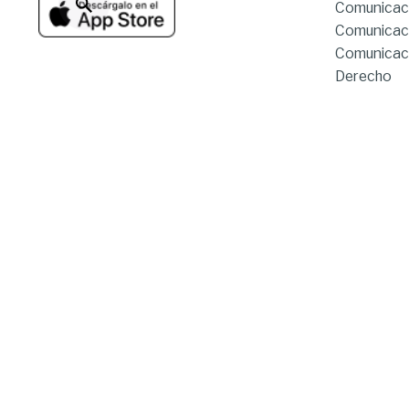
Comunicac
Comunicac
Comunicaci
Derecho
Derecho Hí
Estado de servicios
Enfermería
Odontolog
Gastronom
Música
Psicopeda
Ingeniería
Ingeniería 
Informació