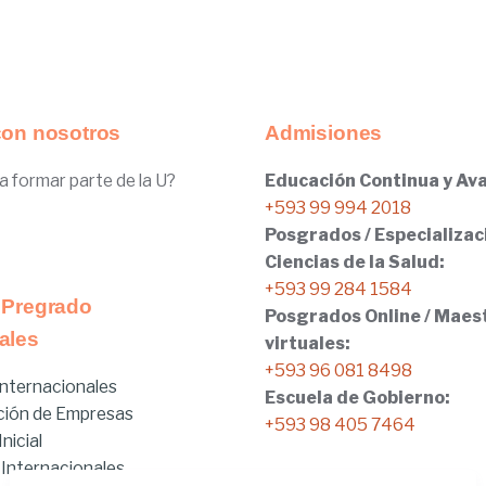
con nosotros
Admisiones
a formar parte de la U?
Educación Continua y Ava
+593 99 994 2018
Posgrados / Especializac
Ciencias de la Salud:
+593 99 284 1584
 Pregrado
Posgrados Online / Maes
ales
virtuales:
+593 96 081 8498
nternacionales
Escuela de Gobierno:
ción de Empresas
+593 98 405 7464
nicial
 Internacionales