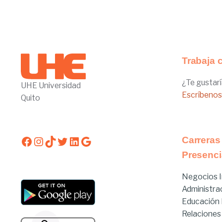
Trabaja 
¿Te gustarí
UHE Universidad
Escríbenos
Quito
Facebook
Instagram
TikTok
Twitter
LinkedIn
Google
Carreras
Presenci
Negocios I
Administra
Educación I
Relaciones