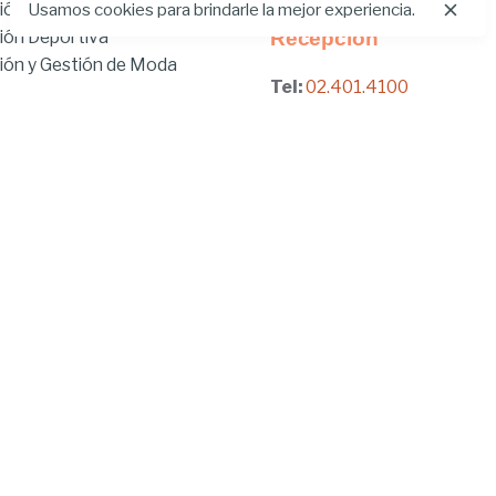
Usamos cookies para brindarle la mejor experiencia.
ión
ión Deportiva
Recepción
ón y Gestión de Moda
Tel:
02.401.4100
brido
ía
Dirección:
ía
Iñaquito Alto, Paseo de la U
gogía
No. 300 y Juan Díaz
 Ambiental
Quito, Pichincha, Ecuador
en Tecnologías de la
n