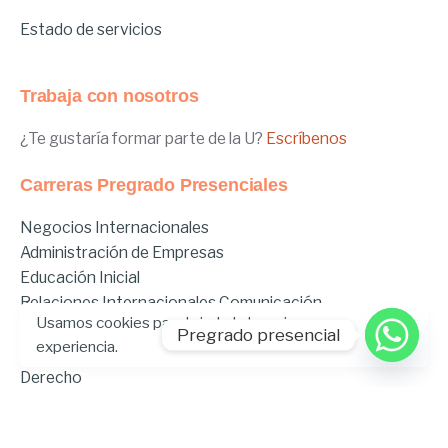
Estado de servicios
Trabaja con nosotros
¿Te gustaría formar parte de la U?
Escríbenos
Carreras Pregrado Presenciales
Negocios Internacionales
Administración de Empresas
Educación Inicial
Relaciones Internacionales
Comunicación
Usamos cookies para brindarle la mejor
Comunicación Deportiva
Pregrado presencial
experiencia.
Comunicación y Gestión de Moda
Derecho
Derecho Híbrido
Enfermería