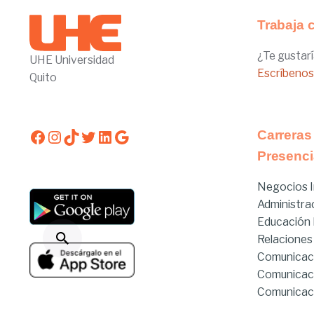
Trabaja 
¿Te gustarí
UHE Universidad
Escríbenos
Quito
Facebook
Instagram
TikTok
Twitter
LinkedIn
Google
Carreras
Presenci
Negocios I
Administra
Educación I
Relaciones
Comunicac
Comunicac
Comunicaci
Derecho