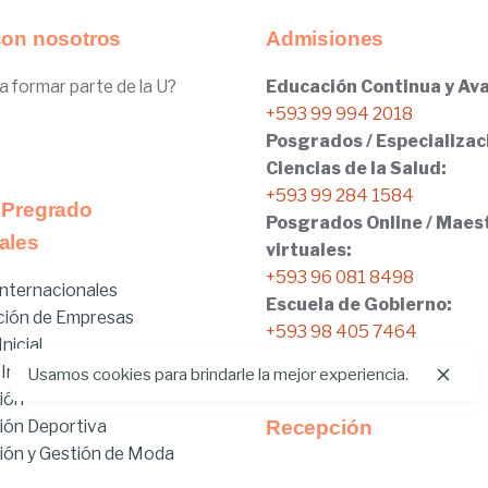
con nosotros
Admisiones
a formar parte de la U?
Educación Continua y Ava
+593 99 994 2018
Posgrados / Especializac
Ciencias de la Salud:
+593 99 284 1584
 Pregrado
Posgrados Online / Maes
ales
virtuales:
+593 96 081 8498
nternacionales
Escuela de Gobierno:
ción de Empresas
+593 98 405 7464
nicial
 Internacionales
Usamos cookies para brindarle la mejor experiencia.
ión
ión Deportiva
Recepción
ón y Gestión de Moda
Tel:
02.401.4100