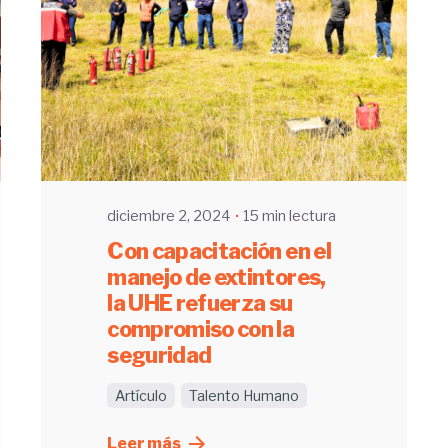
Enviado por
UHE
diciembre 2, 2024
15 min lectura
Con capacitación en el
manejo de extintores,
la UHE refuerza su
compromiso con la
seguridad
Artículo
Talento Humano
Leer más