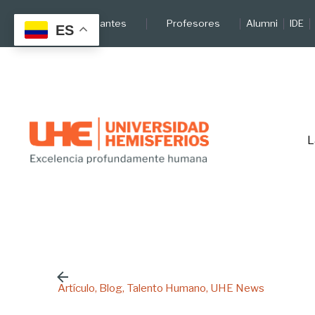
Skip
Estudiantes
Profesores
Alumni
IDE
to
ES
content
L
Artículo
Blog
Talento Humano
UHE News