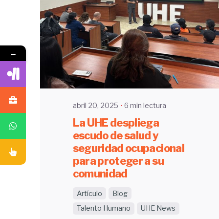
Enviado por
←
UHE
abril 20, 2025
6 min lectura
La UHE despliega
escudo de salud y
seguridad ocupacional
para proteger a su
comunidad
Artículo
Blog
Talento Humano
UHE News