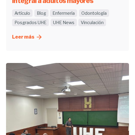
integral a adultos mayores
Artículo
Blog
Enfermería
Odontología
Posgrados UHE
UHE News
Vinculación
Leer más