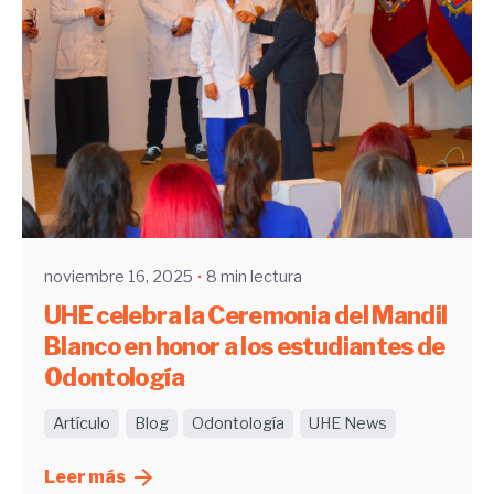
Enviado por
UHE
noviembre 16, 2025
8 min lectura
UHE celebra la Ceremonia del Mandil
Blanco en honor a los estudiantes de
Odontología
Artículo
Blog
Odontología
UHE News
Leer más