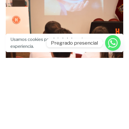
Usamos cookies para brindarle la mejor
Pregrado presencial
experiencia.
Enviado por
UHE
agosto 8, 2024
12 min lectura
La Universidad Hemisferios lidera la
innovación en Odontología Digital
Artículo
UDICIS
Leer más