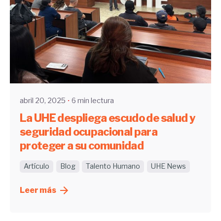
Enviado por
UHE
abril 20, 2025
6 min lectura
La UHE despliega escudo de salud y
seguridad ocupacional para
proteger a su comunidad
Artículo
Blog
Talento Humano
UHE News
Leer más