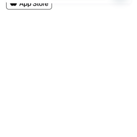
Estado de servicios
Trabaja con nosotros
¿Te gustaría formar parte de la U?
Escríbenos
Carreras Pregrado Presenciales
Negocios Internacionales
Administración de Empresas
Educación Inicial
Relaciones Internacionales
Comunicación
Comunicación Deportiva
Comunicación y Gestión de Moda
Derecho
Derecho Híbrido