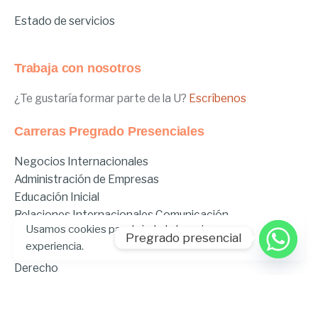
Estado de servicios
Trabaja con nosotros
¿Te gustaría formar parte de la U?
Escríbenos
Carreras Pregrado Presenciales
Negocios Internacionales
Administración de Empresas
Educación Inicial
Relaciones Internacionales
Comunicación
Usamos cookies para brindarle la mejor
Comunicación Deportiva
Pregrado presencial
experiencia.
Comunicación y Gestión de Moda
Derecho
Derecho Híbrido
Enfermería