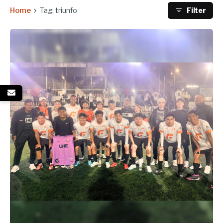
Home
Tag: triunfo
Filter
Enviado por
UHE