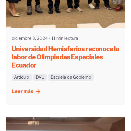
Enviado por
UHE
diciembre 9, 2024
11 min lectura
Universidad Hemisferios reconoce la
labor de Olimpiadas Especiales
Ecuador
Artículo
DVU
Escuela de Gobierno
Leer más