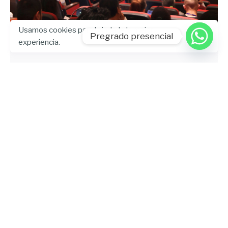
Enviado por
Usamos cookies para brindarle la mejor
Pregrado presencial
UHE
experiencia.
octubre 21, 2024
15 min lectura
InnovaTé 1era Edición: Un espacio
único para la innovación en la
orientación educativa
Admisiones
Artículo
Leer más