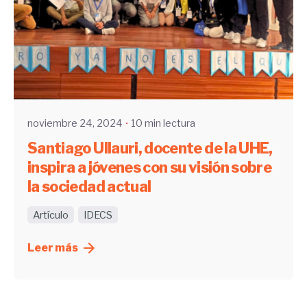
Enviado por
UHE
noviembre 24, 2024
10 min lectura
Santiago Ullauri, docente de la UHE,
inspira a jóvenes con su visión sobre
la sociedad actual
Artículo
IDECS
Leer más