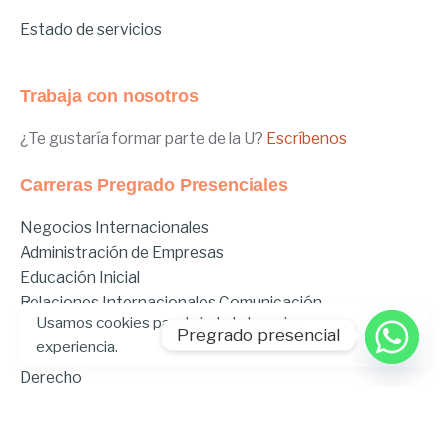
Estado de servicios
Trabaja con nosotros
¿Te gustaría formar parte de la U?
Escríbenos
Carreras Pregrado Presenciales
Negocios Internacionales
Administración de Empresas
Educación Inicial
Relaciones Internacionales
Comunicación
Usamos cookies para brindarle la mejor
Comunicación Deportiva
Pregrado presencial
experiencia.
Comunicación y Gestión de Moda
Derecho
Derecho Híbrido
Enfermería