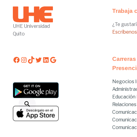
Trabaja 
¿Te gustarí
UHE Universidad
Escríbenos
Quito
Facebook
Instagram
TikTok
Twitter
LinkedIn
Google
Carreras
Presenci
Negocios I
Administra
Educación I
Relaciones
Comunicac
Comunicac
Comunicaci
Derecho