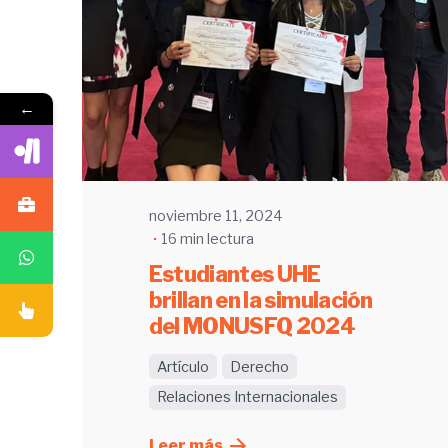
Enviado por
←
UHE
noviembre 11, 2024
16 min lectura
Estudiantes UHE
brillan en la simulación
del MONUSFQ 2024
Artículo
Derecho
Relaciones Internacionales
Leer más