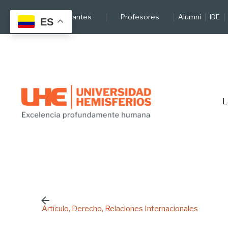
Skip
Estudiantes
Profesores
Alumni
IDE
to
ES
content
L
Artículo
Derecho
Relaciones Internacionales