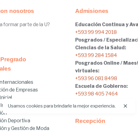
con nosotros
Admisiones
a formar parte de la U?
Educación Continua y Ava
+593 99 994 2018
Posgrados / Especializac
Ciencias de la Salud:
+593 99 284 1584
 Pregrado
Posgrados Online / Maes
ales
virtuales:
+593 96 081 8498
nternacionales
Escuela de Gobierno:
ción de Empresas
+593 98 405 7464
nicial
 Internacionales
Usamos cookies para brindarle la mejor experiencia.
ión
ión Deportiva
Recepción
ón y Gestión de Moda
Tel:
02.401.4100