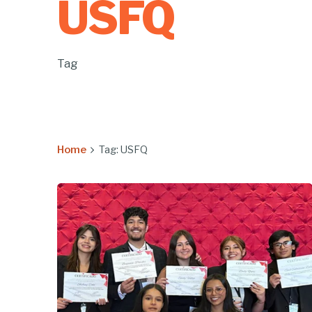
USFQ
Tag
Home
Tag: USFQ