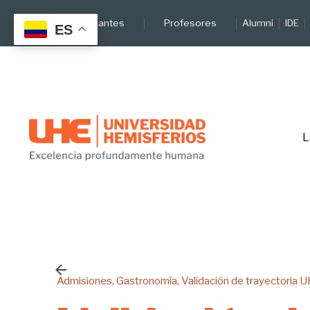
Skip
Estudiantes
Profesores
Alumni
IDE
to
ES
content
L
Admisiones
Gastronomía
Validación de trayectoria 