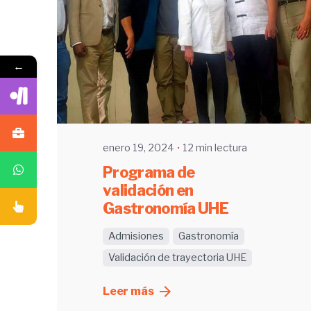
Enviado por
←
UHE
enero 19, 2024
12 min lectura
Programa de
validación en
Gastronomía UHE
Admisiones
Gastronomía
Validación de trayectoria UHE
Leer más