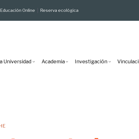
Educación Online
Reserva ecológica
a Universidad
Academia
Investigación
Vinculac
UHE