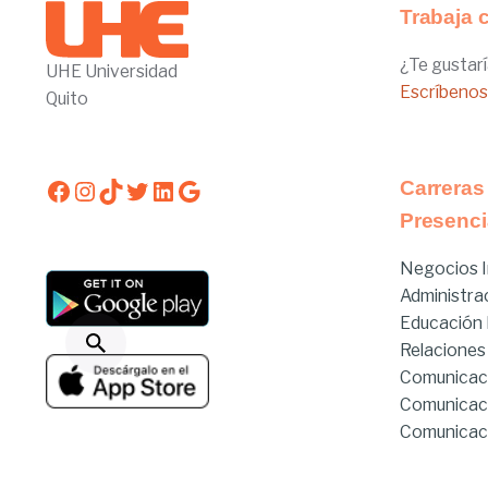
Trabaja 
¿Te gustarí
UHE Universidad
Escríbenos
Quito
Facebook
Instagram
TikTok
Twitter
LinkedIn
Google
Carreras
Presenci
Negocios I
Administra
Educación I
Relaciones
Comunicac
Comunicac
Comunicaci
Derecho
Derecho Hí
Estado de servicios