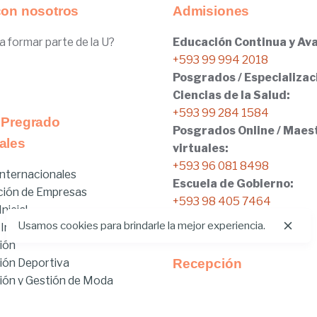
con nosotros
Admisiones
a formar parte de la U?
Educación Continua y Ava
+593 99 994 2018
Posgrados / Especializac
Ciencias de la Salud:
+593 99 284 1584
 Pregrado
Posgrados Online / Maes
ales
virtuales:
+593 96 081 8498
nternacionales
Escuela de Gobierno:
ción de Empresas
+593 98 405 7464
nicial
Usamos cookies para brindarle la mejor experiencia.
 Internacionales
ión
ión Deportiva
Recepción
ón y Gestión de Moda
Tel:
02.401.4100
brido