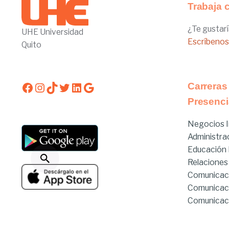
Trabaja 
¿Te gustarí
UHE Universidad
Escríbenos
Quito
Facebook
Instagram
TikTok
Twitter
LinkedIn
Google
Carreras
Presenci
Negocios I
Administra
Educación I
Relaciones
Comunicac
Comunicac
Comunicaci
Derecho
Derecho Hí
Estado de servicios