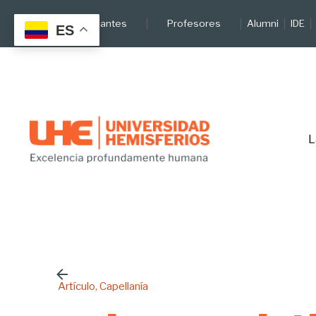
Skip
Estudiantes
Profesores
Alumni
IDE
to
ES
content
L
Artículo
Capellanía