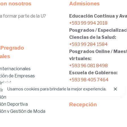
con nosotros
Admisiones
a formar parte de la U?
Educación Continua y Ava
+593 99 994 2018
Posgrados / Especializac
Ciencias de la Salud:
+593 99 284 1584
 Pregrado
Posgrados Online / Maes
ales
virtuales:
+593 96 081 8498
nternacionales
Escuela de Gobierno:
ción de Empresas
+593 98 405 7464
nicial
Usamos cookies para brindarle la mejor experiencia.
 Internacionales
ión
ión Deportiva
Recepción
ón y Gestión de Moda
Tel:
02.401.4100
brido