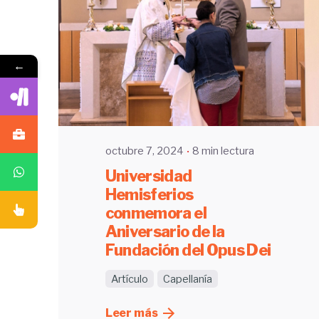
Enviado por
←
UHE
octubre 7, 2024
8 min lectura
Universidad
Hemisferios
conmemora el
Aniversario de la
Fundación del Opus Dei
Artículo
Capellanía
Leer más